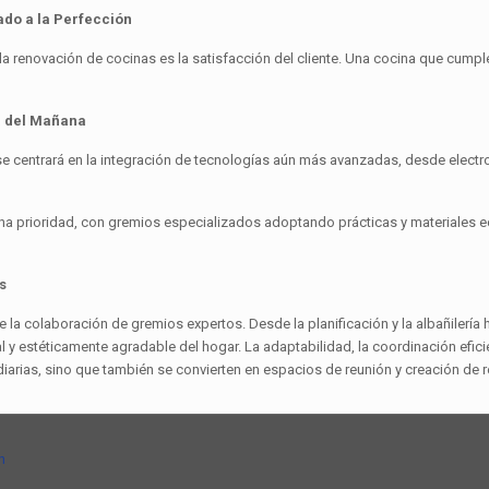
nado a la Perfección
a renovación de cocinas es la satisfacción del cliente. Una cocina que cumple 
na del Mañana
 se centrará en la integración de tecnologías aún más avanzadas, desde elect
una prioridad, con gremios especializados adoptando prácticas y materiales 
s
a colaboración de gremios expertos. Desde la planificación y la albañilería has
l y estéticamente agradable del hogar. La adaptabilidad, la coordinación efici
arias, sino que también se convierten en espacios de reunión y creación de r
n