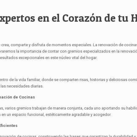
xpertos en el Corazón de tu 
 crea, comparte y disfruta de momentos especiales. La renovación de cocinas
xploraremos la importancia de contar con gremios especializados en la renovac
esultados excepcionales en este núcleo vital del hogar.
entro de la vida familiar, donde se comparten risas, historias y deliciosas c
 las necesidades diarias.
rmación de Cocinas
s, varios gremios trabajan de manera conjunta, cada uno aportando su habilidad
a en un espacio funcional, estéticamente agradable y acogedor.
Eficientes
enovación de cocinas, construyendo las bases que garantizan la durabilidad y 