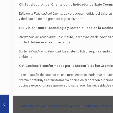
XII. Satisfacción del Cliente como Indicador de Éxito Coci
Éxito en la Felicidad del Cliente:
La verdadera medida del éxito en l
y dedicación de los gremios especializados.
XIII. Visión Futura: Tecnología y Sostenibilidad en la Coci
Integración de Tecnología:
En el futuro, la renovación de cocinas
control de temperatura conectados.
Sostenibilidad como Prioridad:
La sostenibilidad seguirá siendo 
ambiente.
XIV. Cocinas Transformadas por la Maestría de los Gremio
La renovación de cocinas es una tarea especializada que requiere l
gremio contribuye a transformar la cocina en el corazón funciona
cocinas excepcionales que no solo satisfacen las necesidades di
Política de Cookies
-
Política de Privacidad
-
Política de Protecció