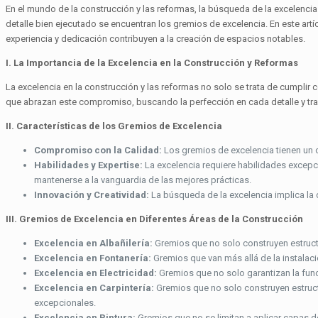
En el mundo de la construcción y las reformas, la búsqueda de la excelencia
detalle bien ejecutado se encuentran los gremios de excelencia. En este ar
experiencia y dedicación contribuyen a la creación de espacios notables.
I. La Importancia de la Excelencia en la Construcción y Reformas
La excelencia en la construcción y las reformas no solo se trata de cumplir
que abrazan este compromiso, buscando la perfección en cada detalle y tra
II. Características de los Gremios de Excelencia
Compromiso con la Calidad:
Los gremios de excelencia tienen un c
Habilidades y Expertise:
La excelencia requiere habilidades excepci
mantenerse a la vanguardia de las mejores prácticas.
Innovación y Creatividad:
La búsqueda de la excelencia implica la 
III. Gremios de Excelencia en Diferentes Áreas de la Construcción
Excelencia en Albañilería:
Gremios que no solo construyen estruct
Excelencia en Fontanería:
Gremios que van más allá de la instalac
Excelencia en Electricidad:
Gremios que no solo garantizan la func
Excelencia en Carpintería:
Gremios que no solo construyen estruct
excepcionales.
Excelencia en Pintura:
Gremios que no se limitan a aplicar capas de