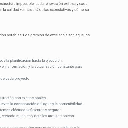
 estructura impecable, cada renovación exitosa y cada
 la calidad va más allá de las expectativas y cómo su
tados notables. Los gremios de excelencia son aquellos
e la planificación hasta la ejecución.
 en la formación y la actualización constante para
s de cada proyecto.
quitectónicos excepcionales.
ven la conservación del agua y la sostenibilidad.
emas eléctricos eficientes y seguros.
, creando muebles y detalles arquitectónicos
ente seleccionados para mejorar la estética y la