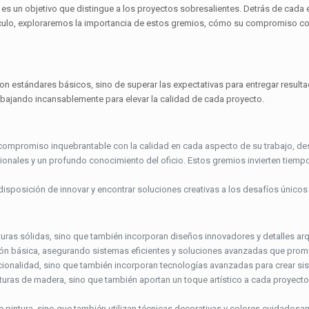
 es un objetivo que distingue a los proyectos sobresalientes. Detrás de cada
tículo, exploraremos la importancia de estos gremios, cómo su compromiso con
 con estándares básicos, sino de superar las expectativas para entregar resul
bajando incansablemente para elevar la calidad de cada proyecto.
ompromiso inquebrantable con la calidad en cada aspecto de su trabajo, desd
onales y un profundo conocimiento del oficio. Estos gremios invierten tiempo
disposición de innovar y encontrar soluciones creativas a los desafíos único
uras sólidas, sino que también incorporan diseños innovadores y detalles ar
ión básica, asegurando sistemas eficientes y soluciones avanzadas que promue
ionalidad, sino que también incorporan tecnologías avanzadas para crear sist
uras de madera, sino que también aportan un toque artístico a cada proyecto
 pintura, sino que también utilizan técnicas decorativas y colores cuidadosam