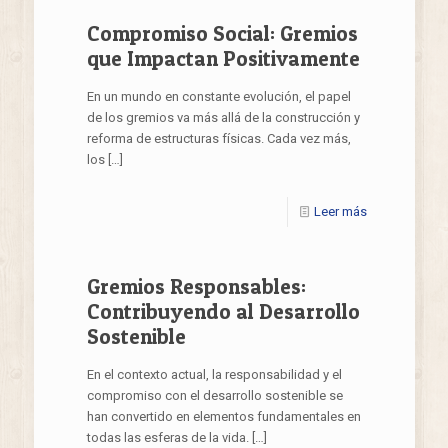
Compromiso Social: Gremios
que Impactan Positivamente
En un mundo en constante evolución, el papel
de los gremios va más allá de la construcción y
reforma de estructuras físicas. Cada vez más,
los
[…]
Leer más
Gremios Responsables:
Contribuyendo al Desarrollo
Sostenible
En el contexto actual, la responsabilidad y el
compromiso con el desarrollo sostenible se
han convertido en elementos fundamentales en
todas las esferas de la vida.
[…]