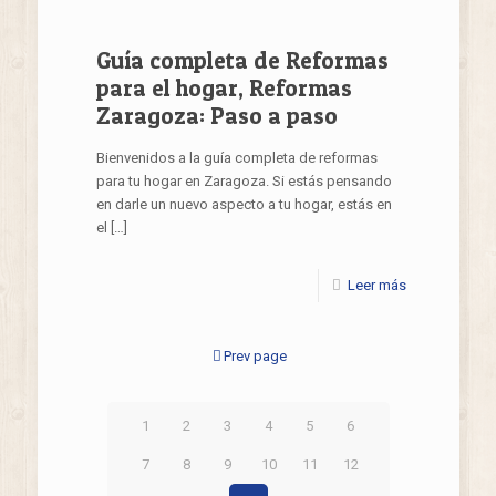
Guía completa de Reformas
para el hogar, Reformas
Zaragoza: Paso a paso
Bienvenidos a la guía completa de reformas
para tu hogar en Zaragoza. Si estás pensando
en darle un nuevo aspecto a tu hogar, estás en
el
[…]
Leer más
Prev page
1
2
3
4
5
6
7
8
9
10
11
12